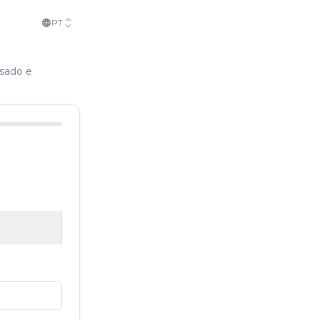
PT
isado e