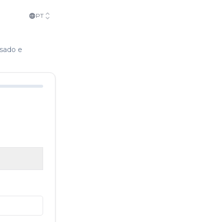
PT
isado e