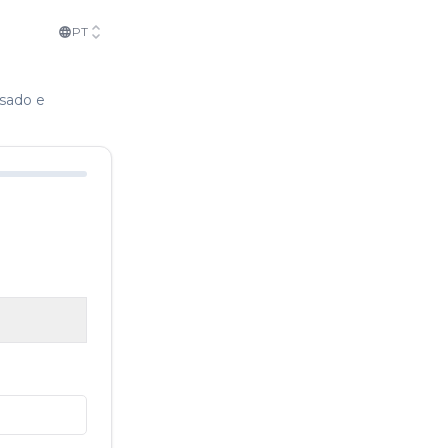
PT
isado e