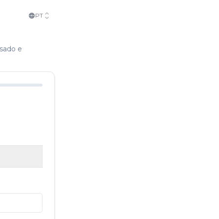
PT
isado e