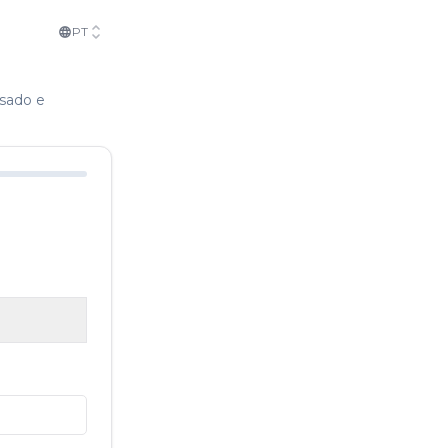
PT
isado e