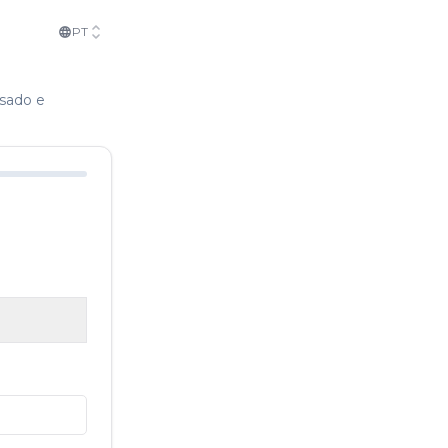
PT
isado e