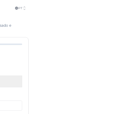
PT
isado e